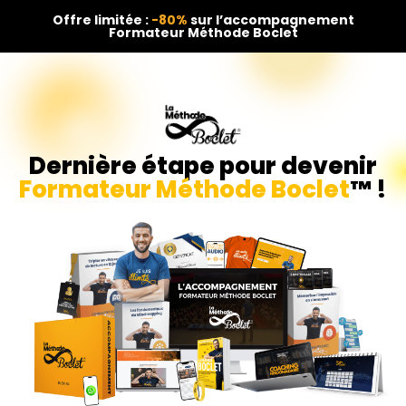
Offre limitée :
-80%
sur l’accompagnement
Formateur Méthode Boclet
Dernière étape pour devenir
Formateur Méthode Boclet
™⁤
!