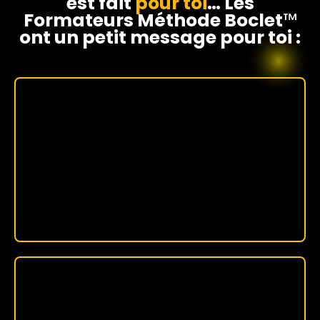
est fait
pour toi
… Les
Formateurs Méthode Boclet
™⁤
ont un petit message pour toi :